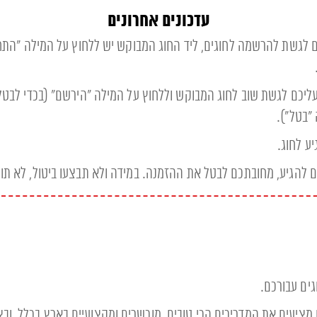
עדכונים אחרונים
 לחוגי TRX/ספינינג, עליכם לגשת להרשמה לחוגים, ליד החוג המבוקש יש לל
כם לגשת שוב לחוג המבוקש וללחוץ על המילה "הירשם" (בכדי לב
"בטל").
ע לחוג.
ם להגיע, מחובתכם לבטל את ההזמנה. במידה ולא תבצעו ביטול, לא תוכלו 
נו מציעים את המדריכים הכי טובים, מוכשרים ומקצועיים בארץ בכלל, ו