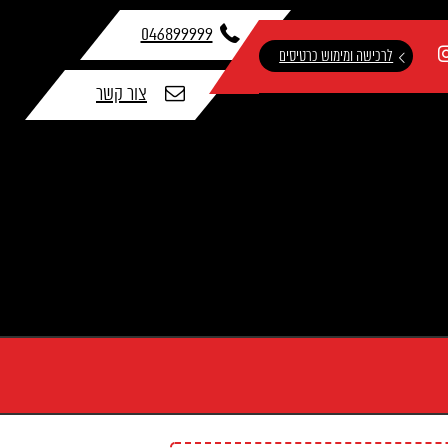

046899999
לרכישה ומימוש כרטיסים

צור קשר