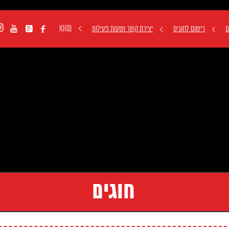
תקנון
ם
רישום לחוגים
יצירת קשר ושעות פעילות



חוגים