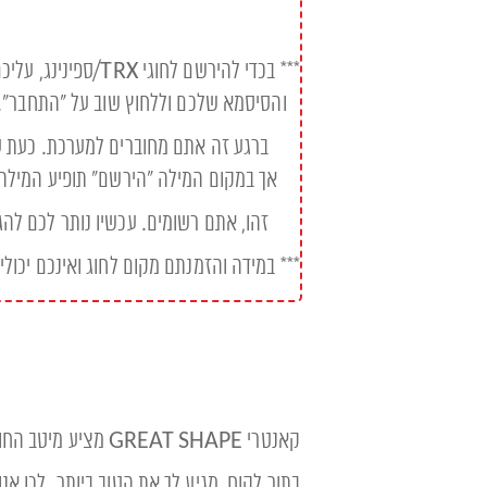
*** בכדי להירשם
והסיסמא שלכם וללחוץ שוב על "התחבר".
ברגע זה אתם מחוברים למערכת. כעת עלי
אך במקום המילה "הירשם" תופיע המילה 
זהו, אתם רשומים. עכשיו נותר לכם להגי
*** במידה והזמנתם מקום לחוג ואינכם יכולי
קאנטרי GREAT SHAPE מציע מיטב החוגים עבורכם.
בתור לקוח, מגיע לך את הטוב ביותר. לכן א