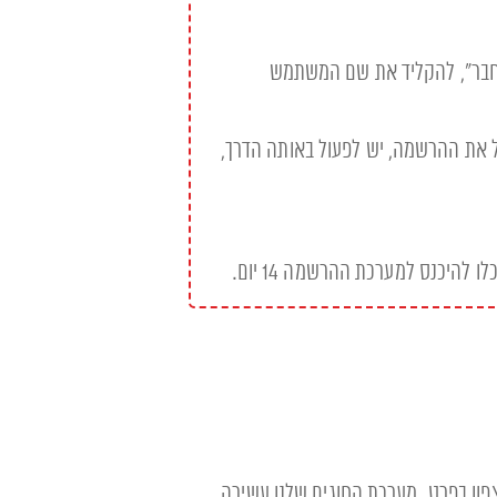
חוץ על המילה "התחבר", להקליד את שם המשתמש
טל את ההרשמה, יש לפעול באותה הדרך,
להיכנס למערכת ההרשמה 14 יום.
בצפון בפרט. מערכת החוגים שלנו עשירה